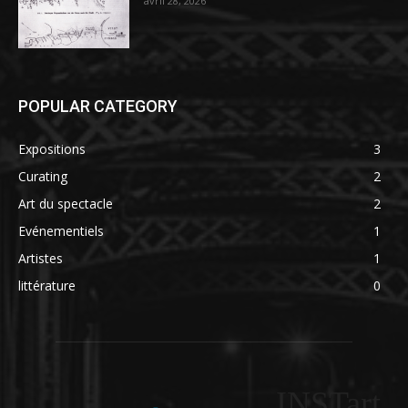
avril 28, 2026
POPULAR CATEGORY
Expositions
3
Curating
2
Art du spectacle
2
Evénementiels
1
Artistes
1
littérature
0
INSTart