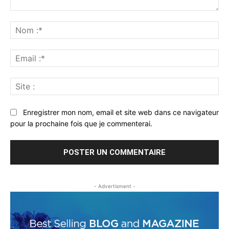
Commenter
:
No
:*
Ema
:*
Sit
:
Enregistrer mon nom, email et site web dans ce navigateur
pour la prochaine fois que je commenterai.
- Advertisment -