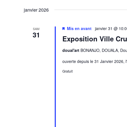
mot-
vues
une
clé.
janvier 2026
date.
Évènements
Mis en avant
janvier 31 @ 10:
SAM
31
Exposition Ville Cru
doual'art
BONANJO, DOUALA, Dou
ouverte depuis le 31 Janvier 2026, l
Gratuit